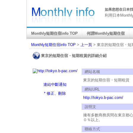
如果您想在日本找M
利用日本Month
Monthly短期住宿info TOP
何謂Monthly短期住宿
Monthly短期住宿info TOP
>
上一頁
> 東京的短期住宿・短
東京的短期住宿・短期租賃的詳細介紹
網站名稱
東京的短期住宿・短期租賃
連結中斷通知
網站URL
* 修正、刪除
http://tokyo.b-pac.com/
說明文
擁有多數商務房間在東京都
０％以上。
聯絡方式