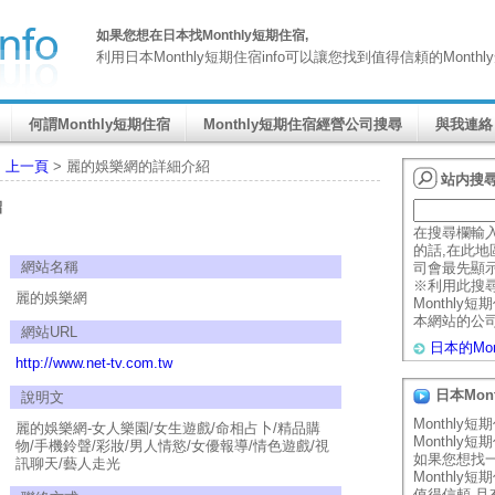
如果您想在日本找Monthly短期住宿,
利用日本Monthly短期住宿info可以讓您找到值得信頼的Mont
何謂Monthly短期住宿
Monthly短期住宿經營公司搜尋
與我連絡
>
上一頁
> 麗的娛樂網的詳細介紹
站内搜
紹
在搜尋欄輸
的話,在此地區
網站名稱
司會最先顯
※利用此搜
麗的娛樂網
Monthly
本網站的公
網站URL
日本的Mo
http://www.net-tv.com.tw
日本Mon
說明文
Monthly
麗的娛樂網-女人樂園/女生遊戲/命相占卜/精品購
Monthly
物/手機鈴聲/彩妝/男人情慾/女優報導/情色遊戲/視
如果您想找
訊聊天/藝人走光
Monthly
值得信頼,且有