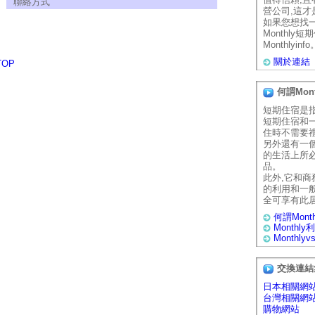
聯絡方式
營公司,這
如果您想找
Monthly
Monthlyinfo
關於連結
TOP
何謂Mon
短期住宿是
短期住宿和
住時不需要
另外還有一
的生活上所
品。
此外,它和
的利用和一
全可享有此
何謂Mont
Monthl
Monthly
交換連結
日本相關網
台灣相關網
購物網站