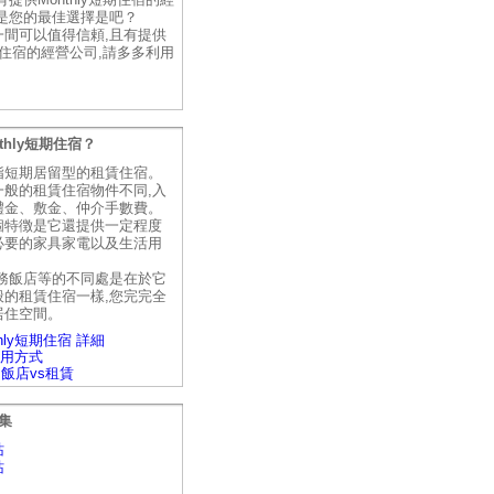
才是您的最佳選擇是吧？
一間可以值得信頼,且有提供
短期住宿的經營公司,請多多利用
。
thly短期住宿？
指短期居留型的租賃住宿。
一般的租賃住宿物件不同,入
禮金、敷金、仲介手數費。
個特徴是它還提供一定程度
必要的家具家電以及生活用
商務飯店等的不同處是在於它
般的租賃住宿一樣,您完完全
居住空間。
hly短期住宿 詳細
y利用方式
vs飯店vs租賃
集
站
站