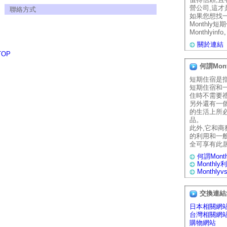
營公司,這
聯絡方式
如果您想找
Monthly
Monthlyinfo
關於連結
TOP
何謂Mon
短期住宿是
短期住宿和
住時不需要
另外還有一
的生活上所
品。
此外,它和
的利用和一
全可享有此
何謂Mont
Monthl
Monthly
交換連結
日本相關網
台灣相關網
購物網站