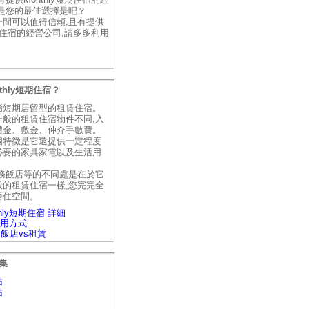
才是您的最佳選擇是吧？
一間可以值得信頼,且有提供
短期住宿的經營公司,請多多利用
。
thly短期住宿？
指短期居留型的租賃住宿。
一般的租賃住宿物件不同,入
禮金、敷金、仲介手數費。
個特徴是它還提供一定程度
必要的家具家電以及生活用
商務飯店等的不同處是在於它
般的租賃住宿一樣,您完完全
居住空間。
hly短期住宿 詳細
y利用方式
vs飯店vs租賃
集
站
站