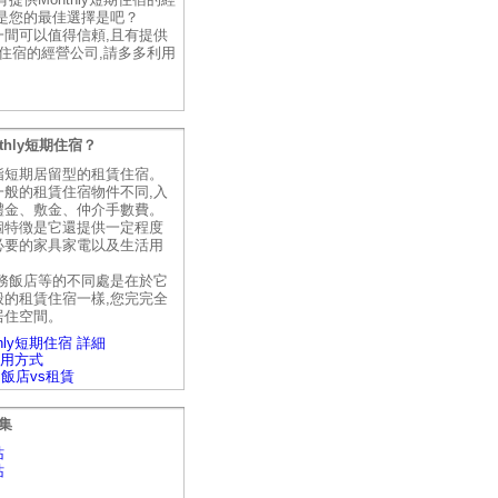
才是您的最佳選擇是吧？
一間可以值得信頼,且有提供
短期住宿的經營公司,請多多利用
。
thly短期住宿？
指短期居留型的租賃住宿。
一般的租賃住宿物件不同,入
禮金、敷金、仲介手數費。
個特徴是它還提供一定程度
必要的家具家電以及生活用
商務飯店等的不同處是在於它
般的租賃住宿一樣,您完完全
居住空間。
hly短期住宿 詳細
y利用方式
vs飯店vs租賃
集
站
站