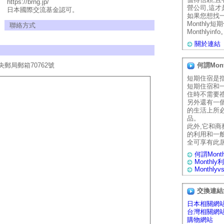
https://brng.jp/
營公司,這
日本國際交流基金認可。
如果您想找
Monthly
聯絡方式
Monthlyinfo
關於連結
郵局郵箱70762號
何謂Mon
短期住宿是
短期住宿和
住時不需要
另外還有一
的生活上所
品。
此外,它和
的利用和一
全可享有此
何謂Mont
Monthl
Monthly
交換連結
日本相關網
台灣相關網
購物網站