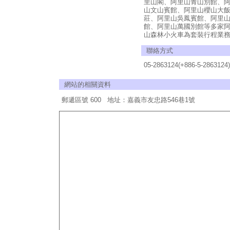
里山閣、阿里山青山別館、
山文山賓館、阿里山櫻山大
莊、阿里山吳鳳賓館、阿里
館、阿里山萬國別館等多家
山森林小火車為套裝行程業
聯絡方式
05-2863124(+886-5-2863124)
網站的相關資料
郵遞區號 600 地址：嘉義市友忠路546巷1號