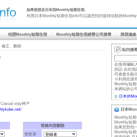
如果您想在日本找Monthly短期住宿,
利用日本Monthly短期住宿info可以讓您找到值得信頼的Mont
何謂Monthly短期住宿
Monthly短期住宿經營公司搜尋
與我連絡
> 修正、刪除
站内搜
除
在搜尋欄輸
的話,在此地區
司會最先顯
※利用此搜
Monthly
本網站的公
日本的Mo
ual stay神戸
thlykobe.net/
日本Mon
Monthly
Monthly
登錄內容刪除
如果您想找
Monthly
變更著
值得信頼,且有