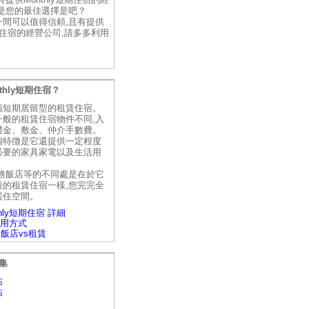
才是您的最佳選擇是吧？
一間可以值得信頼,且有提供
短期住宿的經營公司,請多多利用
。
thly短期住宿？
指短期居留型的租賃住宿。
一般的租賃住宿物件不同,入
禮金、敷金、仲介手數費。
個特徴是它還提供一定程度
必要的家具家電以及生活用
商務飯店等的不同處是在於它
般的租賃住宿一樣,您完完全
居住空間。
hly短期住宿 詳細
y利用方式
vs飯店vs租賃
集
站
站