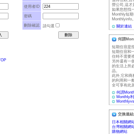
營公司,這
使用者ID
如果您想找
Monthly
密碼
Monthlyinfo
刪除確認
請勾選
關於連結
何謂Mon
短期住宿是
短期住宿和
住時不需要
TOP
另外還有一
的生活上所
品。
此外,它和
的利用和一
全可享有此
何謂Mont
Monthl
Monthly
交換連結
日本相關網
台灣相關網
購物網站